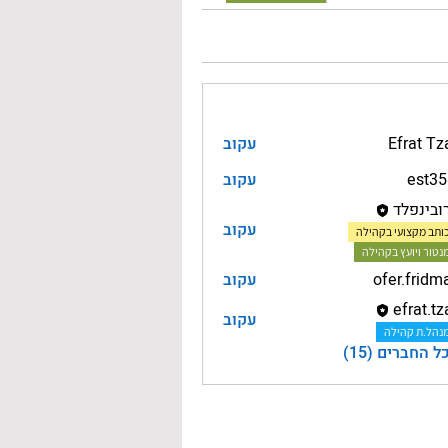
Efrat Tz
עקוב
est3
עקוב
רובינפלד
עקוב
ותב מקצועי בקהילה
נטור ויועץ בקהילה
עקוב
efrat.tz
עקוב
ef
נהל.ת קהילה
 החברים (15)