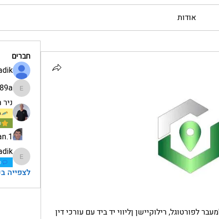
אודות
חברים
adik
589a
est3589a
ניר 
כ
מ
1.ofer.fridman
adik
rat.tzadik
מ
לצפייה בכל
גלובל בשנה האחרונה פתחה ערוץ למעבר לפורטוגל, רילוקיישן ןליווי יד ביד עם עורכי דין 