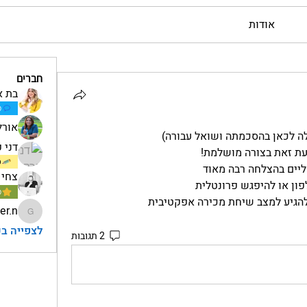
אודות
חברים
בת א
מ
אורל
ה לכאן בהסכמתה ושואל עבורה)
דני 
עת זאת בצורה מושלמת!
כ
ליים בהצלחה רבה מאוד
צחי 
פון או להיפגש פרונטלית
מ
להגיע למצב שיחת מכירה אפקטיבית
er.n
ginger.n
לצפייה בכל
2 תגובות