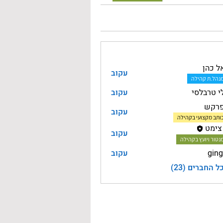
ל כהן
עקוב
נהל.ת קהילה
י טרבלסי
עקוב
פרקש
עקוב
ותב מקצועי בקהילה
צימט
עקוב
נטור ויועץ בקהילה
ging
עקוב
 החברים (23)