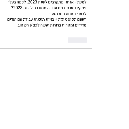
למשל - אנחנו מתקרבים לשנת 2023. לכמה בעלי 
עסקים יש תוכנית עבודה מסודרת לשנת 2023? 
לצערי האחוז הוא מזערי. 
יישום הפוסט הזה + בניית תוכנית עבודה עם יעדים 
מדידים ומטרות ברורות יעשה לכם/ן רק טוב.
לייק
מי אנחנו
קהילת פיתוח עסקי הוקמה לטובת יצירת
בית חם לבעלי עסקים שרוצים
...
למידע נוסף
חברים
Shimrit Norymberg
עקוב
יהונתן בן ארי
עקוב