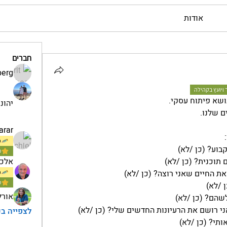
אודות
חברים
berg
 ויועץ בקהילה
יהונת
arar
כ
מ
אלכס
כ
מ
אורל
לצפייה בכל