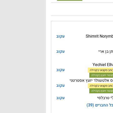
Shimrit Norym
עקוב
ן בן ארי
עקוב
Yechiel Elh
עקוב
ותב מקצועי בקהילה
נטור ויועץ בקהילה
 אלטשולר יועץ אסטרטגי
עקוב
ותב מקצועי בקהילה
נטור ויועץ בקהילה
י טרבלסי
עקוב
 החברים (39)