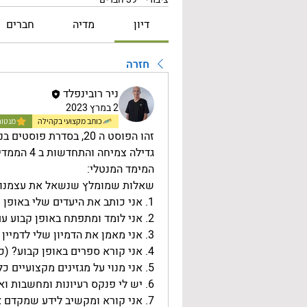
דיון
מדיה
חברים
חזרה
ניר רובינפלד
2 במרץ 2023
כותב מקצועי בקהילה
מנטור
זהו הפוסט ה 20, בסדרת פוסטים בנושא פיתוח עסקי. 
גדילה צמיחה והתחדשות ב 4 הממדים שלנו. 
המימד המנטלי:
שאלות שמומלץ שנשאל את עצמנו:
1. אני כותב את היעדים שלי באופן קבוע? (כן /לא)
2. אני לומד ומתפתח באופן קבוע עם תוכנית? (כן /לא)
3. אני מאמן את הדמיון שלי לדמיין את החיים שאני רוצה? (כן /לא) 
4. אני קורא ספרים באופן קבוע? (כן /לא)
5. אני מנוי על מגזינים מקצועיים כלשהם? (כן /לא)
6. יש לי פנקס רעיונות ומחשבות ואני רושם את הרעיונות החדשים שלי? (כן /לא)
7. אני קורא ומקשיב לידע שמקדם אותי? (כן /לא)