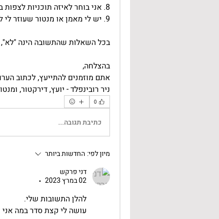
8. אני בוחר לאיזה תוכניות לצפות בטלויזיה, ומה לקרוא בעיתונים? (כן /לא)
9. יש לי מאמן או מנטור שעוזר לי להתפתח? (כן /לא)
בכל השאלות שהתשובה הינה "לא", מ
בהצלחה,
אתם מוזמנים להתייעץ, לכתוב הערות 
ניר רובינפלד - יועץ, דירקטור, ומנטו
0
כתיבת תגובה...
מיון לפי:
החדשות ביותר
דני פרקש
02 במרץ 2023
•
להלן התשובות שלי.
עושה לי קצת סדר במה אני צ