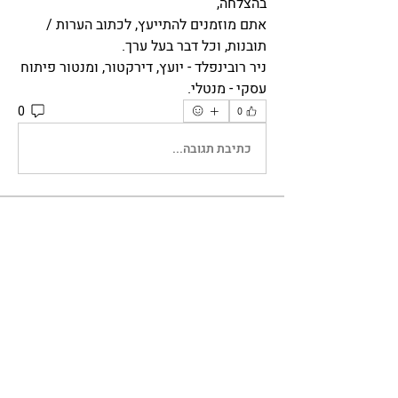
בהצלחה,
אתם מוזמנים להתייעץ, לכתוב הערות / 
תובנות, וכל דבר בעל ערך.  
ניר רובינפלד - יועץ, דירקטור, ומנטור פיתוח 
עסקי - מנטלי.
0
0
כתיבת תגובה...
מי אנחנו
קהילת פיתוח עסקי הוקמה לטובת יצירת
בית חם לבעלי עסקים שרוצים
...
למידע נוסף
חברים
Shimrit Norymberg
עקוב