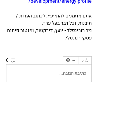
development/energy-profile/
אתם מוזמנים להתייעץ, לכתוב הערות / 
תובנות, וכל דבר בעל ערך. 
ניר רובינפלד - יועץ, דירקטור, ומנטור פיתוח 
עסקי - מנטלי.
0
0
כתיבת תגובה...
מי אנחנו
קהילת פיתוח עסקי הוקמה לטובת יצירת
בית חם לבעלי עסקים שרוצים
...
למידע נוסף