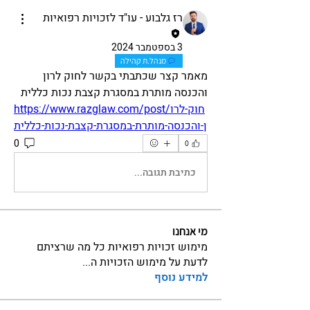
רז גלבוע - עו"ד לזכויות רפואיות
3 בספטמבר 2024
מנהל.ת קהילה
מאמר קצר שכתבתי בקשר לחוק לרון 
והכנסה מותרת במסגרת קצבת נכות כללית
https://www.razglaw.com/post/חוק-לרו
ן-והכנסה-מותרת-במסגרת-קצבת-נכות-כללית
0
0
כתיבת תגובה...
מי אנחנו
מימוש זכויות רפואיות כל מה שרציתם
לדעת על מימוש הזכויות ה
...
למידע נוסף