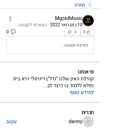
חזרה
MgoldMusic
10 בפברואר 2022
·
הצטרפו לקבוצה.
0
0
כתיבת תגובה...
מי אנחנו
קהילת האון שלנו "נדל"ן דיגיטלי היא בית
נפלא ללמוד בו כיצד לב
...
למידע נוסף
חברים
danny
עקוב
danny
danarajchman
עקוב
danarajchman