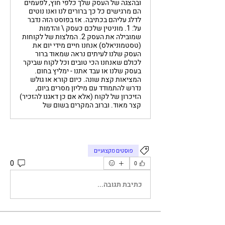
ובהצגה של העסק שלך כלפי חוץ, לפעמים
הם מרגישים כל כך ברורים לנו ואנו נוטים
לדלג עליהם בכתיבה. אז בפוסט הזה נדבר
על: 1. מוניטין שלכם כעסק \ והדמות
שמובילה את העסק 2. המלצות של לקוחות
(טסטמוניאלס) אנחנו חיים מידי יום את
העסק שלנו לעיתים נראה שמאוד ברור
לכולם שאנחנו הכי טובים וכל לקוח שביקר
בעסק שלנו או עבד אתנו - ימליץ בחום.
המציאות קצת שונה. כיום קורא או גולש
נדרש להתמודד עם מיליון מסרים ביום,
הזיכרון של לקוח (אלא אם כן דאגנו להזכיר)
קצר מאוד. וברוב המקרים בשום של
פוסטים מקצועיים
0
0
כתיבת תגובה...