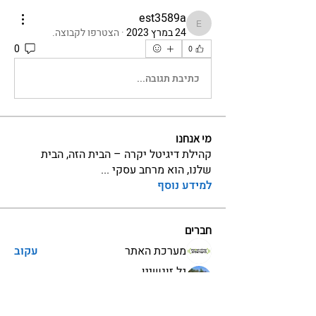
est3589a
est3589a
24 במרץ 2023
·
הצטרפו לקבוצה.
0
0
כתיבת תגובה...
מי אנחנו
קהילת דיגיטל יקרה – הבית הזה, הבית
שלנו, הוא מרחב עסקי
...
למידע נוסף
חברים
מערכת האתר
עקוב
גל זונשיין
עקוב
מנטור ויועץ בקהילה
einav.design
עקוב
einav.design