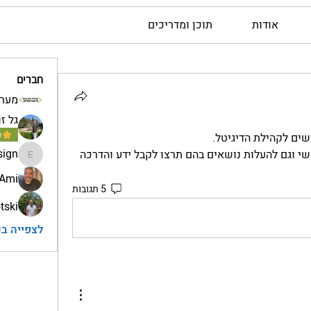
אודות
תוכן ומדריכים
חברים
מער
גל זו
מ
ים לקהילת הדיגיטל.
sign
מוזמנים להעלות שאלות באופן חופשי וגם להעלות נושאים בהם תרצו לקבל ידע והדרכה 
av.design
 Ami
5 תגובות
tski
לצפייה בכל