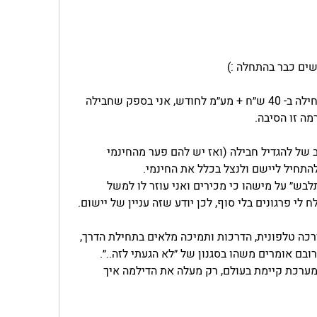
ים כבר בהתחלה :)
החבילה הבסיסית אצלנו מתחילה ב- 40 ש״ח + מע״מ לחודש, אני בספק שחבילה 
ה זו הסיבה.
רובם כפי שרשמתי לא במצב של להגדיל חבילה (ואז יש להם פער מהחינמי 
להתחיל ליישם ולנצל בכלל את החינמי.
ברגע שאני עושה שיחה, ״מתלבש״ על מישהו כי מכירים ואני עוזר לו למשל 
 לי פרגונים בלי סוף, לכן יודע שזה עניין של יישום.
אנו כמובן מספקים שעת הדרכה טלפונית, הדרכות ותמיכה מלאים בתחילת הדרך, 
ובם אומרים משהו בסגנון של ״לא הגעתי לזה..״. 
שוב- זו כנראה סוגיה שבכל מערכת קיימת בעולם, רק מעלה את הדילמה איך 