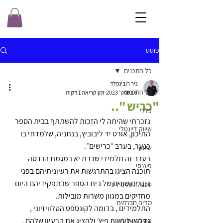
פוסט
כל התכנים
ניר רובינפלד
כל התכנים
8 בספט׳ 2023
זמן קריאה 1 דקות
"כריש "..
כללי
נזכרתי שהיתה לי הזכות להשתתף בבית הספר 
שיווק דייגטלי
התיכון, אורט יד ליבוביץ, בנתניה, שלמדתי בו 
כנער, בערב ״כרישים״.
שיווק
בערב זה תלמידי שכבת יא במגמת הנדסה 
פיננסי
תוכנה הציגו בהתרגשות את רעיוניתיהם בפני 
בוגרים שונים של בית הספר שבתפקידיהם היום 
טכנולוגיות מידע
מחזיקים במגוון משרות מובילות.
מדיה חברתית
התלמידים , בדומה לקונספט הטלוויזיוני , 
נדרשו לעשות פיץ׳ ולהציג את הרעיון שלהם , 
קהילת און ליין