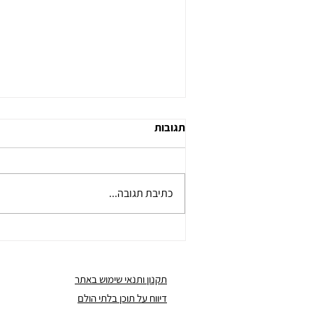
תגובות
כתיבת תגובה...
מדוע העסק צריך תכנון פיננסי נכון
ומקצועי לפני קבלת הלוואה ובכלל
תקנון ותנאי שימוש באתר
דיווח על תוכן בלתי הולם