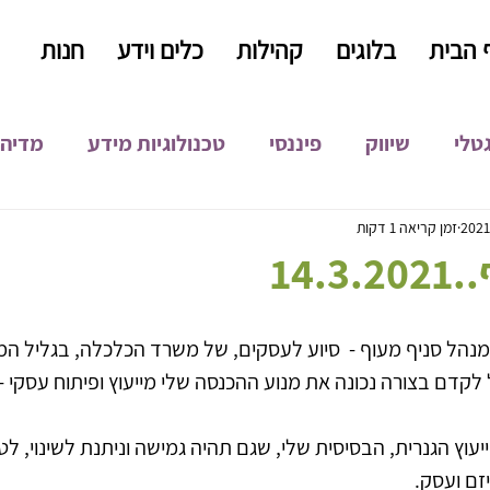
 הבית
בלוגים
קהילות
כלים וידע
חנות
גטלי
שיווק
פיננסי
טכנולוגיות מידע
מדיה 
קידום אורגני
קופירייטינג
כתיבה שיווקית
התפ
זמן קריאה 1 דקות
14.
פיתוח עסקי
נהל סניף מעוף -  סיוע לעסקים, של משרד הכלכלה, בגליל המ
קדם בצורה נכונה את מנוע ההכנסה שלי מייעוץ ופיתוח עסקי - 
יעוץ הגנרית, הבסיסית שלי, שגם תהיה גמישה וניתנת לשינוי, 
זם ועסק.