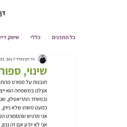
דף
כל התכנים
כללי
שיווק דיי
קהילת און ליין
מיתוג
ניר רובינפלד
7 בנוב׳ 2021
שינוי, ספורט וערכים.. 
תובנות על ספורט מהתהל
פיתוח מוצרים
חדשות
אצלנו במשפחה הוא ייצר
ובמיוחד התריאטלון, שגם
כמעט משהו שלא ניתן, בי
אני מרגיש שהספורט הפך
אני לא יודע אם זה נכון