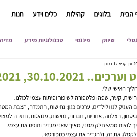
 הבית
בלוגים
קהילות
כלים וידע
חנות
גטלי
שיווק
פיננסי
טכנולוגיות מידע
מדיה 
קידום אורגני
קופירייטינג
כתיבה שיווקית
התפ
זמן קריאה 1 דקות
30.10.2021, 24.9.2021
יך האישי שלי.
פיתוח עסקי
 שיח, קשר, שפה ופלטפורה לשיפור ופיתוח עצמי לכולנו.
 העניק לנו ולילדים, ערכים כגון: נחישות, התמדה, הצבת המטרו
טחון, הצלחה, אחריות, חברות, נחישות, מנהיגות, חתירה למצוי
 להיות ממש חלק ממני, מאיך שאני מגדיר ותופס את עצמי.
, לקטלג את זה, ולהגדיר את עצמי כספורטאי.