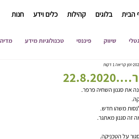
 הבית
בלוגים
קהילות
כלים וידע
חנות
גטלי
שיווק
פיננסי
טכנולוגיות מידע
מדיה 
קידום אורגני
קופירייטינג
כתיבה שיווקית
התפ
זמן קריאה 1 דקות
22.8.2
 את סגנון השחיה פרפר. 
פיתוח עסקי
ה.
נסות משהו חדש.
 זה סגנון מאתגר.
סגור על הטכניקה. 