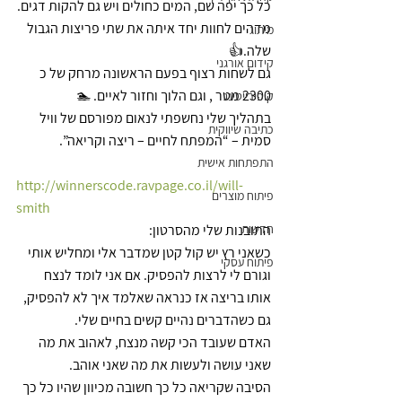
כל כך יפה שם, המים כחולים ויש גם להקות דגים.
מדהים לחוות יחד איתה את שתי פריצות הגבול 
מיתוג
שלה.👍
קידום אורגני
גם לשחות רצוף בפעם הראשונה מרחק של כ 
2300 מטר , וגם הלוך וחזור לאיים. 🏊
קופירייטינג
בתהליך שלי נחשפתי לנאום מפורסם של וויל 
כתיבה שיווקית
סמית – “המפתח לחיים – ריצה וקריאה”.
התפתחות אישית
http://winnerscode.ravpage.co.il/will-
פיתוח מוצרים
smith
חדשות
התובנות שלי מהסרטון:
כשאני רץ יש קול קטן שמדבר אלי ומחליש אותי 
פיתוח עסקי
וגורם לי לרצות להפסיק. אם אני לומד לנצח 
אותו בריצה אז כנראה שאלמד איך לא להפסיק, 
גם כשהדברים נהיים קשים בחיים שלי.
האדם שעובד הכי קשה מנצח, לאהוב את מה 
שאני עושה ולעשות את מה שאני אוהב.
הסיבה שקריאה כל כך חשובה מכיוון שהיו כל כך 