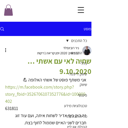
פוסט
כל התכנים
ניר רובינפלד
כל התכנים
12 באוק׳ 2020
זמן קריאה 1 דקות
שחיה לאי עם אשתי …
כללי
9.10.2020
שיווק דייגטלי
אני משתף פוסט של אשתי האלופה 💪
שיווק
https://m.facebook.com/story.php?
story_fbid=3526706107352776&id=100000
פיננסי
402
טכנולוגיות מידע
631811
זה היה כיף אדיר לשחות איתה, ועם עוד זוג 
מדיה חברתית
חברים לשני האיים שממול לחוף בצת. 
קהילת און ליין