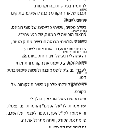
להתמיד בפגישות ובהתקדמות.
מיתוג
תכננו שלאחר הקורס ניכנס להשקעה בתיקים 
וירטואליים😀
קידום אורגני
בשלב מסוים, עשיתי פריימינג של טוני רובינס. 
קופירייטינג
פתאום הופיעה לי תמונה, של רגע עתידי.
כתיבה שיווקית
שבו ממש ראיתי הכנסה חודשית מתיק מניות, 
שבניתי ואני ומעדכן אותו אחת לשבוע.
התפתחות אישית
זה עשה לי רגע של חיבור חזק ביותר🙏
פיתוח מוצרים
לאחר תקופה, סיימתי את הקורס והתחלתי 
לעבוד עם צ’ק ליסט מובנה ולעשות שימוש בתיק 
חדשות
דמו.
פיתוח עסקי
לא מזמן, קיבלתי טלפון מהשירות לקוחות של 
הקורס.
איש מקסים שאל אותי איך הולך לי.
ישר אמרתי לו “על הפנים” (החמרתי עם עצמי).
והוא אומר לי: “להיפך, תטפח לעצמך על השכם. 
סיימת את הקורס, ואתה מתרגל את זה.
זה לוקח זמן וזה מצויין. 