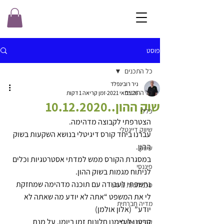
פוסט
כל התכנים
ניר רובינפלד
כל התכנים
28 במאי 2021
זמן קריאה 1 דקות
שוק ההון..10.12.2020
כללי
הצטרפתי לקבוצה מדהימה.
שיווק דייגטלי
עברנו ביחד קורס דיגיטלי בנושא השקעות בשוק 
ההון.
שיווק
במסגרת הקורס ממש למדתי אסטרטגיות וכלים 
פיננסי
לניתוח מגמות בשוק ההון.
נחשפתי לעבודה עם תוכנה מדהימה שמחזקת 
טכנולוגיות מידע
לי את המשפט “אתה לא יודע מה שאתה לא 
מדיה חברתית
יודע”  (אלון אולמן)
קבענו לעצמנו חלונות זמן ביומן, על מנת 
קהילת און ליין