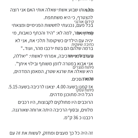
כל אותו שבוע אשתי שאלה אותי האם אני רוצה 
מיתוג
להצטרף, כי היא משתתפת.
קידום אורגני
בכל פעם, נכנעתי לחששות הפנימיים ומצאתי 
תירוץ אחר, למה לא: “היד והכתף כואבות, מי 
קופירייטינג
יהיה עם הילדים כשיקומו? תלכי את, אני לא 
כתיבה שיווקית
ברמה שלהם הם בטח ירכבו מהר, ועוד..”
בערב לפני הרכיבה, אמרתי לאשתי: “יאללה, 
התפתחות אישית
אני אבוא במטרה לזמן משותף ובילוי איתך”.
פיתוח מוצרים
היא שאלה את שרגא שטרן, המאמן המדהים, 
חדשות
והוא הסכים.
אז קמנו בשעה 4.00. יצאנו לרכיבה בשעה 5.15. 
פיתוח עסקי
הכל היה מתוכנן מדהים.
הרוכבים היו מחולקים לקבוצות, היו רכבים 
מלווים, ובסוף הרכיבה היתה ארוחה שאורגנה.
רכבנו כ 36 ק”מ.
זה היה כל כך מעצים ומחזק, לעשות את זה עם 