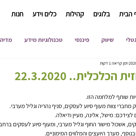
 הבית
בלוגים
קהילות
כלים וידע
חנות
גטלי
שיווק
פיננסי
טכנולוגיות מידע
מדיה 
קידום אורגני
קופירייטינג
כתיבה שיווקית
התפ
זמן קריאה 1 דקות
הכלכלית.. 22.3.2020
פיתוח עסקי
ות שותף למלחמה הזו.
מחברי צוות מעוף סיוע לעסקים, סניף נהריה וגליל מערבי. 
צידכם: מישל, אלינה, מעיין ודיאלה.
ם, אשכול מישור החוף וגליל מערבי, ומעוף סיוע לעסקים ברחבי