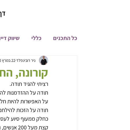
דף
כל התכנים
כללי
שיווק דיי
קהילת און ליין
מיתוג
ניר רובינפלד
22 במרץ 2020
קורונה, החזית 
רציתי להגיד תודה.
פיתוח מוצרים
חדשות
תודה על ההזדמנות להי
על האפשרות להיות חלק 
תודה על הזכות להילחם ל
כחלק ממעוף סיוע לעסקי
קצת מעל 200 אנשים, ובנוסף, מערך היועצים והמלווים המימוניים. 