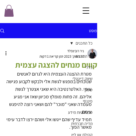
פוסט
כל התכנים
ניר רובינפלד
כל התכנים
31 באוק׳ 2023
זמן קריאה 1 דקות
קווים מנחים להצגה עצמית
כללי
מטרת ההצגה העצמית היא לגרום לאנשים 
שיווק דייגטלי
שנוכחים במפגש לגשת אלי ולבקש לקבוע פגישה 
עימי. האלטרנטיבה היא שאני אצטרך לגשת 
שיווק
אליהם. זה פחות מומלץ מכיוון שאז אני מגיע 
פיננסי
מעמדה שאני "מוכר" להם ושאני רוצה להיפגש 
עימם. 
טכנולוגיות מידע
תמיד עדיף שהם ייגשו אלי ושהם ירצו לדבר עימי 
מדיה חברתית
מאשר הפוך.
קהילת און ליין