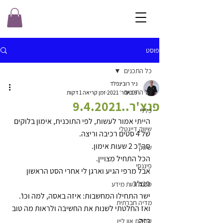
פוסט
כל התכנים
ניר רובינפלד
כל התכנים
9 באפר׳ 2021
זמן קריאה 1 דקות
פנצ'ר..9.4.2021
כללי
הייתי אמור לעשות, לפי התוכנית, אימון בלוקים 
שיווק דייגטלי
של 4 סטים רכיבה וריצה. 
סה”כ 2 שעות אימון. 
שיווק
הכל התחיל מצויין.
פיננסי
אבל מרפי הגיע וארגן לי אחרי הסט הראשון 
פנצ’ר.
טכנולוגיות מידע
ישר התחילו המחשבות: איזה באסה, למה וכו’.
מדיה חברתית
ואז החלטתי לשנות את החשיבה ולראות מה טוב 
בזה.
קהילת און ליין