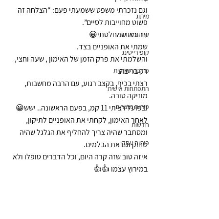
וגם נזכרתי משפט ששמעתי פעם: “הצלחה זה 
מיתוג
פשוט מחוייבות לסיים”.
וזה מה שהחלטתי😀
קידום אורגני
שמתי את האופניים בצד.
קופירייטינג
והשלמתי את פרק הזמן של האימון , שעה וחצי, 
רק בריצה.
כתיבה שיווקית
רצתי בכיף, בקצב רגוע, עם הרבה מחשבות, 
התפתחות אישית
מוזיקה טובה.
פיתוח מוצרים
ובפועל רציתי 11 קמ, בפעם הראשונה.. ישש😀
לאחר האימון, לקחתי את האופניים לתיקון, 
חדשות
ומסתבר שהיה צריך להחליף את הגלגל שהיה 
פיתוח עסקי
שחוק וגם את הבלמים.
איזה טוב שזה קרה היום, וכל הדברים טופלו ולא 
במירוץ עצמו 👍👍