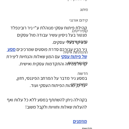
מיתוג
קידום אורגני
קהילת פיתוח עסקי מנוהלת ע"י ניר רובינפלד 
קופירייטינג
מנטור בעל ניסיון עשיר עבודה מול עסקים 
כתיבה שיווקית
ובעיקר בעלי עסקים. 
ניר הכין עבורכם סדרת פוסטים שמרכיבים 
מסע 
התפתחות אישית
של פיתוח עסקי
עם המון שאלות והנחיות ליצירת 
פיתוח מוצרים
קו של צמיחה והתקדמות עסקית ואישית.
חדשות
במסע ניר מדבר על המרחב הפיננסי, חזון, 
פיתוח עסקי
יעדים, מהות הפיתוח העסקי ועוד.
בקהילה ניתן להשתתף במסע ללא כל עלות ואף 
להעלות שאלות וחוויות ולקבל משוב!
מוזמנים
חדשות