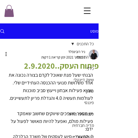
פוסט
כל התכנים
ניר רובינפלד
כל התכנים
1 בספט׳ 2021
זמן קריאה 1 דקות
פיתוח העסק..2.9.2020
כללי
הבנתי שעל מנת שאוכל לקדם בצורה נכונה את 
שיווק דייגטלי
אחד משלושת מנועי ההכנסה העתידיים שלי.
שהוא פעילות אבחון וייעוץ סביב מוכנות 
שיווק
לעולמות תעשיה 4.0 והגדלת פריון לתעשיינים.
פיננסי
יש מספר משפכים שיווקים שחשוב שאמקד 
טכנולוגיות מידע
פעילות מולם, ואפעל להיות מאושר לפעול על 
מדיה חברתית
ידם:
1. המעוף – סיוע לעסקים של משרד הכלכלה
קהילת און ליין