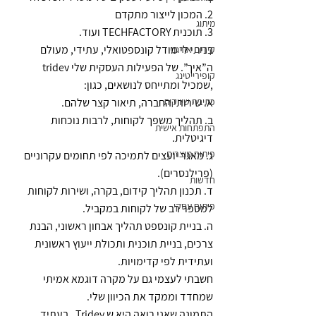
2. המכון לייצור מתקדם
מיתוג
3. תוכנית TECHFACTORY ועוד.
בניתי לי מודל קונספטואלי, עתידי, מעולם 
קידום אורגני
ה”איך”. של הפעילות העסקית שלי tridev 
קופירייטינג
,שמכיל ומתייחס לנושאים, כגון: 
כתיבה שיווקית
א. שירותי החברה, תיאור קצר שלהם.
ב. תהליך משפך לקוחות, לרבות נוכחות 
התפתחות אישית
דיגיטלית. 
פיתוח מוצרים
ג. מאגר יועצים לתמיכה לפי תחומים עקרוניים 
(פרילנסרים). 
חדשות
ד. תכנון תהליך קידום, בקרה, ושירות לקוחות 
פיתוח עסקי
למספר רב של לקוחות במקביל. 
ה. בניית קונספט תהליך אבחון ראשוני, הבנת 
צרכים, בניית תוכנית ותכולת ייעוץ ראשונית 
ועתידית לפי קדימויות.
חשבתי לעצמי גם על מקרה דוגמא אמיתי 
שמחדד וממקד את הכיוון שלי.
התמונה שאני רואה היא ש Tridev , בעתיד, 