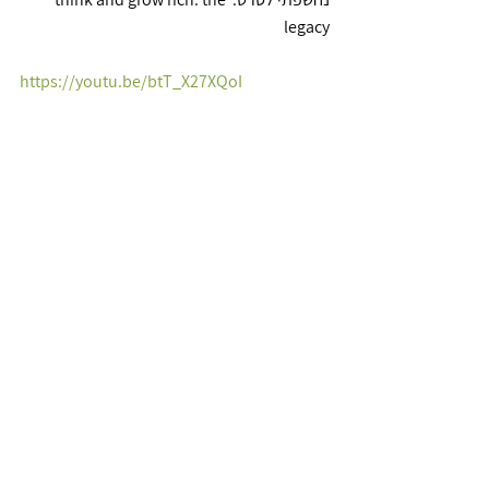
legacy
https://youtu.be/btT_X27XQoI