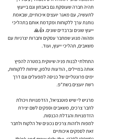
תהיה חברה שעוסקת גם באבחון וגם בייעוץ 
לתעשיה, עם מאגר יועצים איכותיים, שבאמת 
נותנת ערך ללקוחות ומקדמת אותם בתהליכי 
ייעוץ שונים וברבדים שונים. 👍🙏
ומהווה מנוע שמחבר עסקים וחברות יצרניות עם 
משאבים, תהליכי ייעוץ, ועוד. 
התחלתי לבנות פניה שיווקית במטרה להפיץ 
אותה במיילים , הודעות טלפון, שיחות ללקוחות, 
ימים פרונטליים של כניסה למפעלים וגם דרך 
רשת יועצים בשת”פ.
מרגיש לי שיש פוטנציאל, הזדמנויות ויכולת 
לחבר צרכים, משאבים וספקים לשם יצירת 
הזדמנויות והגדלת הכנסות.
למפות ולזהות צרכים נכונים של הלקוח ולחבר 
זאת לספקים איכותיים
נחשפתי לסרט: think and grow rich: the 