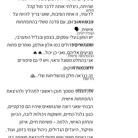
שהיתה, ניצלתי אותה לדבר מול קהל.
מיתוג
לדעתי, זו אחת הסיבות, שאני צריך להיות על 
הבמה או בזום, עם סדנה משלי בהתפתחות 
קידום אורגני
אישית. 🗣️
קופירייטינג
יש המון בעלי עסקים, בצפון ובגליל המערבי, 
כתיבה שיווקית
שמנטורים גדולים כמו אלון אולמן, ואחרים פחות 
מגיעים אליהם, ואני כן יכול..🔥🔥
התפתחות אישית
אני בהחלט מסוגל וראוי, ויש לי גם סיפורים 
פיתוח מוצרים
ודוגמאות חזקים.
זה כנראה חלק מהשליחות שלי..🙏
חדשות
פיתוח עסקי
אז, הכנתי מסמך תוכן ראשוני לתהליך ולהרצאת 
התפתחות אישית.
הבנתי שאני רוצה שהנושאים שיהיו הם פרקטיים, 
כגון: גלגל החיים, תשוקות ויכולות ליבה, הכיוון 
והחזון האישי, הלמה – משימת חיים, איזון 
ומיקוד, היעדים הגדולים, ניהול עצמי בזמן, ועוד.
אני באמת חושב שיש מקום להרצאת חשיפה כזו 