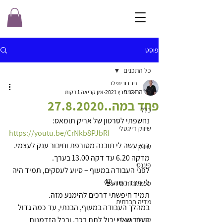
פוסט
כל התכנים
ניר רובינפלד
כל התכנים
24 במרץ 2021
זמן קריאה 1 דקות
פחד במה..27.8.2020
כללי
נחשפתי לסרטון של אריק תומאס:
שיווק דייגטלי
https://youtu.be/CrNkb8PJbRI
הוא עשה לי תובנה מטורפת וחיבור ענק לעצמי. 
שיווק
מדקה 6.20 עד דקה 13.00 בערך. 
פיננסי
לפני העבודה במעוף – סיוע לעסקים, תמיד היה 
לי פחד במה.🤪
טכנולוגיות מידע
תמיד חיפשתי דרכים להימנע מזה.
מדיה חברתית
במהלך העבודה במעוף, הבנתי, עד כמה גדול 
הערך שאני יכול לתת בכך, ובכל הזדמנות 
קהילת און ליין