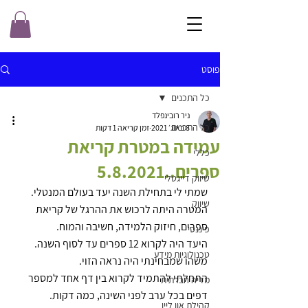
פוסט
כל התכנים
ניר רובינפלד
כל התכנים
8 באוג׳ 2021
זמן קריאה 1 דקות
עמידה במטרת קריאת
כללי
ספרים..5.8.2021
שיווק דייגטלי
שמתי לי בתחילת השנה יעד בעולם המנטלי.
שיווק
המטרה היתה לרכוש את ההרגל של קריאת 
ספרים, חיזוק הלמידה, חשיבה והמוח.
פיננסי
היעד היה לקרוא 12 ספרים עד לסוף השנה. 
טכנולוגיות מידע
משהו שמבחינתי היה נראה הזוי.
התחלתי להתמיד לקרוא בין דף אחד למספר 
מדיה חברתית
דפים בכל ערב לפני השינה, כמה דקות.
קהילת און ליין