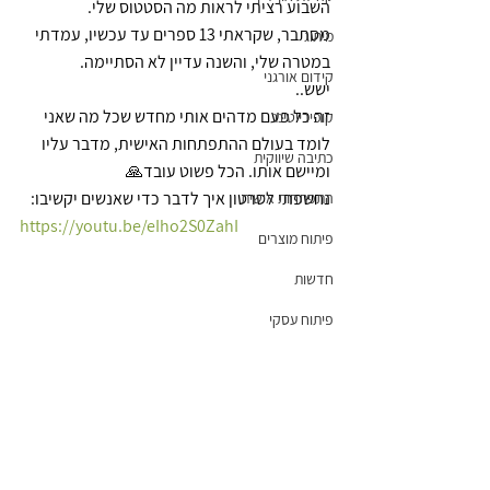
השבוע רציתי לראות מה הסטטוס שלי.
מסתבר, שקראתי 13 ספרים עד עכשיו, עמדתי 
מיתוג
במטרה שלי, והשנה עדיין לא הסתיימה.
קידום אורגני
ישש..
זה כל פעם מדהים אותי מחדש שכל מה שאני 
קופירייטינג
לומד בעולם ההתפתחות האישית, מדבר עליו 
כתיבה שיווקית
ומיישם אותו. הכל פשוט עובד🙏
נחשפתי לסרטון איך לדבר כדי שאנשים יקשיבו:
התפתחות אישית
https://youtu.be/eIho2S0ZahI
פיתוח מוצרים
חדשות
פיתוח עסקי