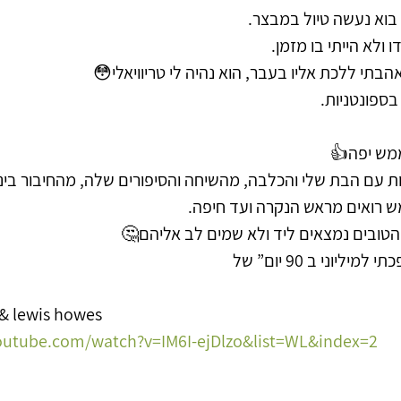
 בוא נעשה טיול במבצר.
ו ולא הייתי בו מזמן.
י ללכת אליו בעבר, הוא נהיה לי טריוויאלי😳
בספונטניות.
ממש יפה👍
ות עם הבת שלי והכלבה, מהשיחה והסיפורים שלה, מהחיבור בינינ
מש רואים מראש הנקרה ועד חיפה.
הטובים נמצאים ליד ולא שמים לב אליהם🤔
ליוני ב 90 יום” של
& lewis howes
outube.com/watch?v=IM6I-ejDlzo&list=WL&index=2