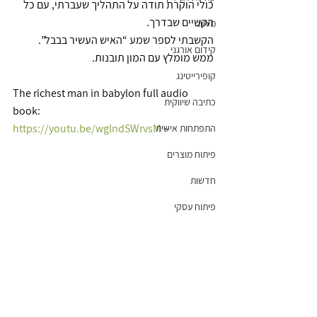
כולי הוקרת תודה על התהליך שעברתי, עם כל 
הקשיים שבדרך.
מיתוג
הקשבתי לספר שמע “האיש העשיר בבבל”.
קידום אורגני
ממש מומלץ עם המון תובנות.
קופירייטינג
The richest man in babylon full audio 
כתיבה שיווקית
book:
https://youtu.be/wglndSWrvsM
 –  
התפתחות אישית
פיתוח מוצרים
חדשות
פיתוח עסקי