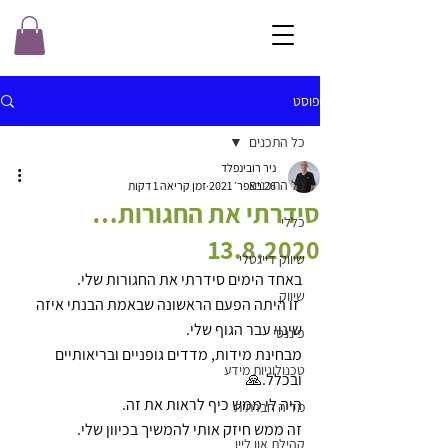
פוסט
כל התכנים
ניר רובינפלד
כל התכנים
26 באפר׳ 2021
זמן קריאה 1 דקות
סידרתי את החגורות…
כללי
13.8.2020
שיווק דייגטלי
באחד הימים סידרתי את החגורות שלי.
שיווק
 זו היתה הפעם הראשונה שבאמת הבנתי איזה 
שינוי עבר הגוף שלי.
פיננסי
מבחינת מידות, מדדים גופניים ובריאותיים 
טכנולוגיות מידע
ובכלל.🙏
היה לי ממש כיף לראות את זה.
מדיה חברתית
זה ממש חיזק אותי להמשיך בכיוון שלי.
קהילת און ליין