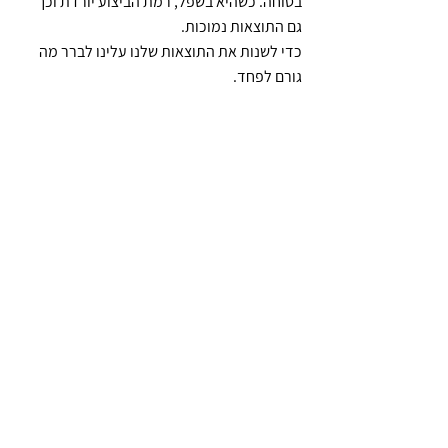
בטוחה. כשהיא בשפל, רמת הביצוע יורדת וכך 
גם התוצאות נמוכות.
כדי לשנות את התוצאות שלנו עלינו לברר מה 
גורם לפחד.
נקודת המוקד מצויה באמצע – ביטחון שנובע 
מניסיון .
המלצה לכלי נוסף: בדידים עם תרחישים מלאי 
מתח, יוצרים מתח במקום שבו מתכוננים.
ה) שליטה – מורכבת מתהליך של 4 חלקים 
שעושים לפני ואפשר לנצל לתחרות שלנו – משא 
ומתן, מכירה או כל דבר אחר. 1. להגיע מוקדם – 
המתח נשלט.
2. לנשום נשימה עמוקה והנשיפה החוצה היא 
החשובה.
3. ראו בעיני רוחכם את התוצאות והוסיפו להן 
רטט רגשי. (הייתי כל כך שמח להשיג את זה). 
רגש חשוב מאוד .
4. המפתח הינו ליהנות.. ההפך הגמור מפחד 