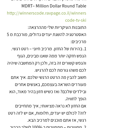
MDRT– Million Dollar Round Table
http://winnerscode.ravpage.co.il/winners
code-tv-ski
התובנות העיקריות שלי מההרצאה:
האסטרטגיה להשגת יעדים גדולים, מורכבת מ 5 
מרכיבים:
1. בהירות של החזון. מרכיב חיוני – רטט רגשי. 
הנפש חזקה יותר ממה שאנו מבינים, הגוף 
והנפש קשורים זה בזה, ולכן רק המחשבה שיהיה 
לכם משהו גורמת לכם להרגיש.
חשוב להבין מה הרטט הרגשי שלכם. איך אתם 
מעוררים השראה בעצמכם, באנשים אחרים 
ובילדים שלכם? ואז כשיש חזון בהיר מאוד, הוא 
הופך לחוויה. 
אם החזון לא נראה מציאותי, איך מתחייבים 
לזה? לכולם יש יעדים, חלומות, אם יש לזה רטט 
רגשי, אז אתם מוכנים למרכיב הבא. 
2. מחוייבות – מתחייבים ב 100% לשלב הברור 