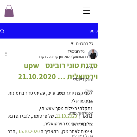
פוסט
כל התכנים
ניר רובינפלד
כל התכנים
27 באוק׳ 2020
זמן קריאה 2 דקות
סדנת טוני רובינס ‏ ‏upw ‎ ‎
כללי
שיווק דייגטלי
שיווק
לפני קצת יותר משבועיים, עשיתי סדר בתמונות 
בטלפון שלי. 
פיננסי
נתקלתי בצילום מסך שעשיתי, 
טכנולוגיות מידע
בתאריך 
11.10.2020
, של פרסומת, לגבי הסדנא 
של טוני רובינס הוירטואלית.
מדיה חברתית
4 ימים לאחר מכן,  בתאריך ה 
15.10.2020
 , חבר 
קהילת און ליין