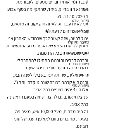
טוב, הזמין אותי וחברים נוספים, לעבור את 
הסדנא הזו בדיוק, ביחד, שהתקיימה בסוף שבוע 
מיתוג
ה 21.10.2020. 🙏
קידום אורגני
אני לא יודע בדיוק לאיזה חוק יקום זה מתאים, 
אבל זה מדהים לדעתי 🤗
קופירייטינג
יכול להיות, שזה קשור לכך שבחודש האחרון אני 
כתיבה שיווקית
מאזין לגרסת השמע של הספר מדע ההתעשרות.
 אני שומע אותו בכל הזדמנות. 
התפתחות אישית
והרבה דברים ותובנות התחילו להתחבר לי.
פיתוח מוצרים
כמו בסדנה הזו עם טוני רובינס, upw 
חדשות
הוירטואלית, שהיתה יעד בשבילי לשנה הבא, 
והנה היא קרתה בצורה שונה מוקדם יותר 🧐
פיתוח עסקי
אלו היו 4 ימים רצופים בתל אביב.
שניצלתי אותם גם לריצה ושחיה בפעם הראשונה 
בתל אביב.
זה היה מדהים, מעל 10,000 איש, מאירופה 
בעיקר, מחוברים בזום לאולפן הענק של טוני 
רובינס.