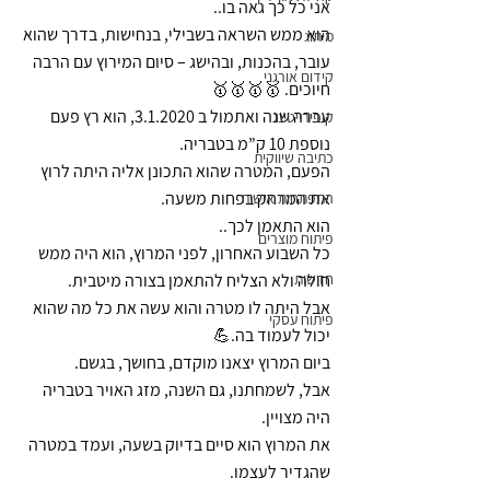
אני כל כך גאה בו..
הוא ממש השראה בשבילי, בנחישות, בדרך שהוא 
מיתוג
עובר, בהכנות, ובהישג – סיום המירוץ עם הרבה 
קידום אורגני
חיוכים. 🥇🥇🥇🥇
עברה שנה ואתמול ב 3.1.2020, הוא רץ פעם 
קופירייטינג
נוספת 10 ק”מ בטבריה.
כתיבה שיווקית
הפעם, המטרה שהוא התכונן אליה היתה לרוץ 
את המרחק בפחות משעה.
התפתחות אישית
הוא התאמן לכך..
פיתוח מוצרים
כל השבוע האחרון, לפני המרוץ, הוא היה ממש 
חדשות
חולה ולא הצליח להתאמן בצורה מיטבית.
אבל היתה לו מטרה והוא עשה את כל מה שהוא 
פיתוח עסקי
יכול לעמוד בה.💪
ביום המרוץ יצאנו מוקדם, בחושך, בגשם.
אבל, לשמחתנו, גם השנה, מזג האויר בטבריה 
היה מצויין.
את המרוץ הוא סיים בדיוק בשעה, ועמד במטרה 
שהגדיר לעצמו.