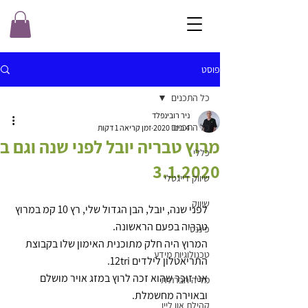
פוסט
כל התכנים
ניר רובינפלד
כל התכנים
4 בינו׳ 2020
זמן קריאה 1 דקות
מרוץ טבריה יובל לפני שנה וגם ב
כללי
3.1.2020
שיווק דייגטלי
שיווק
לפני שנה, יובל, הבן הגדול שלי, רץ 10 קמ במרוץ 
טבריה בפעם הראשונה.
פיננסי
המרוץ היה חלק מתוכנית האימון שלו בקבוצת 
טכנולוגיות מידע
התריאטלון לילדים 12tri.
אני זוכר שהוא זכה לרוץ במזג אויר מושלם 
מדיה חברתית
ובאוירה מחשמלת. 
קהילת און ליין