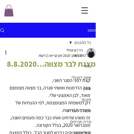
פוסט
כל התכנים
ניר רובינפלד
כל התכנים
19 באוק׳ 2020
זמן קריאה 2 דקות
מצגת לבר מצווה…8.8.2020
כללי
שיווק דייגטלי
קצת לפני הסגר השני,
צצה הזדמנות ואשתי סגרה, בר מצווה מצומצם 
שיווק
מאוד, לבן האמצעי שלי.
פיננסי
רק למשפחה המצומצמת, לפי ההנחיות של 
משרד הבריאות.
טכנולוגיות מידע
זה משהו שדחינו אותו כבר כמה פעמים השנה, 
מדיה חברתית
מפברואר 2020, בגלל הקורונה. 
תוך שבוע, היה נדרש לסגור הכל , כולל המצגת. 
קהילת און ליין