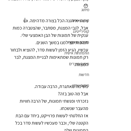
😯
מיתוג
אשתי אירגנה הכל בצורה מדהימה. 👍
קידום אורגני
אבל, לגבי המצגת, מסתבר, שהצטברה כמות 
קופירייטינג
ענקית של תמונות של הבן האמצעי שלי.
כתיבה שיווקית
תמונות שצילמנו במשך השנים.
עכשיו, הגיע הזמן לעשות סדר, להוציא ולבחור 
התפתחות אישית
רק תמונות שמתאימות לבניית המצגת, לבר 
פיתוח מוצרים
המצווה.
חדשות
פיתוח עסקי
משימה מאתגרת, הרבה עבודה. 
אבל מה טוב בזה? 
נזכרתי ופגשתי תמונות, של הרבה חוויות 
מהעבר שנשכחו. 
אז החלטתי לעשות פרוייקט, ביחד עם הבת 
הקטנה שלי, וכבר מעכשיו לעשות סדר בכל 
התמונות שלה.