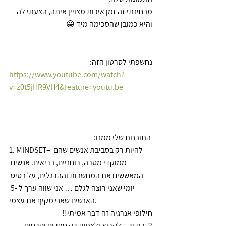
מבחינתי זה זמן איכות מצויין איתה, הצעתי לה 
והיא כמובן שהסכימה מיד 😀
נחשפתי לסרטון הזה:
https://www.youtube.com/watch?
v=z0t5jHR9VH4&feature=youtu.be
 התובנות שלי ממנו:
1. MINDSET– להיות רק ​​בסביבת אנשים שהם 
ממוקדי מטרה, רוחניים, בריאים. אנשים 
המאששים את המחשבות וההרגלים, על בסיס 
יומי שאני רוצה לגלם … אני שווה ערך ל -5 
האנשים שאני מקיף את עצמי.
חילופי אנרגיה זה דבר אמיתי!!
2. בידור – לקרוא ולצפות רק ספרים וסרטים 