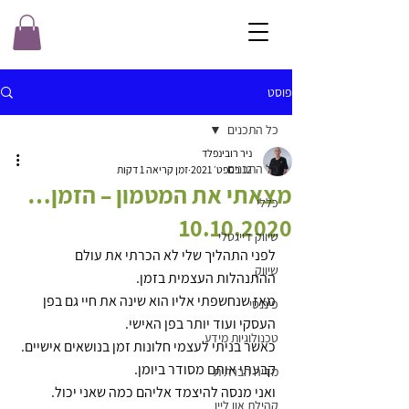
פוסט
כל התכנים
ניר רובינפלד
כל התכנים
12 בספט׳ 2021
זמן קריאה 1 דקות
מצאתי את המטמון – הזמן…
כללי
10.10.2020
שיווק דייגטלי
לפני התהליך שלי לא הכרתי את עולם 
שיווק
ההתנהלות העצמית בזמן.
מאז שנחשפתי אליו הוא שינה את חיי גם בפן 
פיננסי
העסקי ועוד יותר בפן האישי.
טכנולוגיות מידע
כאשר בניתי לעצמי חלונות זמן בנושאים אישיים. 
קבעתי אותם מסודר ביומן.
מדיה חברתית
ואני מנסה להיצמד אליהם כמה שאני יכול.
קהילת און ליין