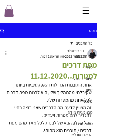
פוסט
כל התכנים
ניר רובינפלד
כל התכנים
21 באוג׳ 2022
זמן קריאה 1 דקות
מפת דרכים
כללי
למטרות..11.12.2020
שיווק דייגטלי
אחת התובנות הגדולות והאפקטיביות ביותר, 
שיווק
שקיבלתי מהתהליך שלי, היא לבנות מפת דרכים 
לכל אחת מהמטרות שלי.
פיננסי
זה מצויין לדעת מה הדברים שאני רוצה בחיי 
טכנולוגיות מידע
להגדיר להם מטרות ויעדים.
אבל השלב הבא של לבנות לכל מאד מהם מפת 
מדיה חברתית
דרכים / תוכנית הוא מהותי.
קהילת און ליין