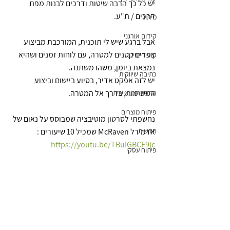
יש כל כך הרבה שיטות ודרכים לבנות מפת 
דרכים / ת"ע.
מיתוג
קידום אורגני
אבל ברגע שיש לי תוכנית, המורכבת מביצוע 
צעדים קטנים למטרה, עם לוחות זמנים ושהיא 
קופירייטינג
נמצאת ביומן, משהו משתנה.
כתיבה שיווקית
יש לזה אפקט אדיר, בסיוע ביישום וביצוע 
המשימות, בדרך אל המטרה.
התפתחות אישית
פיתוח מוצרים
נחשפתי לסרטון מוטיבציה שמבוסס על נאום של 
חדשות
אדמירל McRaven שמכיל 10 שיעורים :
https://youtu.be/TBuIGBCF9jc
פיתוח עסקי