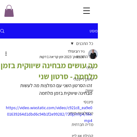
פוסט
כל התכנים
ניר רובינפלד
כל התכנים
30 באוק׳ 2023
זמן קריאה 1 דקות
מה עושים מבחינה שיווקית בזמן
כללי
מלחמה - סרטון שני
שיווק דייגטלי
זהו הסרטון השני עם המלצות מה לעשות 
שיווק
מבחינה שיווקית בזמן מלחמה
פיננסי
https://video.wixstatic.com/video/c921c8_ea9e0
טכנולוגיות מידע
01639264d1dbd6c94b1f2e99282/720p/mp4/file.
mp4
מדיה חברתית
קהילת און ליין