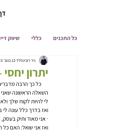
דף
כל התכנים
כללי
שיווק דיי
קהילת און ליין
מיתוג
ניר רובינפלד
12 בנוב׳ 2023
יתרון יחסי 
כל כך הרבה מדברים ע
פיתוח מוצרים
חדשות
השאלה הראשונה שאני שו
לי להיות לקוח שלך ול
ואז בדרך כלל עונה לי
· אני מאוד ותיק בעסק, י
ואז אני שואל: האם כל 