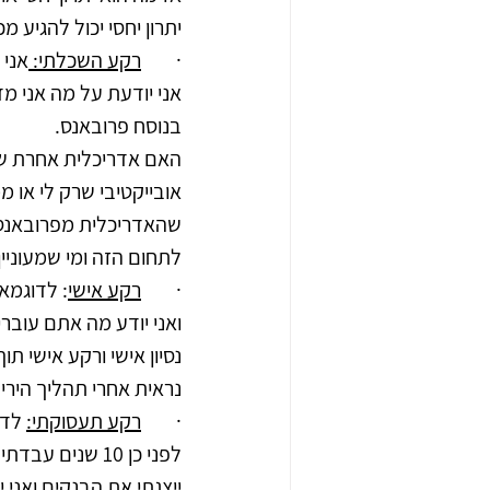
יתרון יחסי יכול להגיע מ
·        
רקע השכלתי: 
אני 
אני יודעת על מה אני מ
בנוסח פרובאנס. 
האם אדריכלית אחרת שסיי
אובייקטיבי שרק לי או מ
שהאדריכלית מפרובאנס י
לתחום הזה ומי שמעוניין
·        
רקע אישי
: לדוגמא 
ואני יודע מה אתם עוברי
נסיון אישי ורקע אישי 
נראית אחרי תהליך הירי
·        
רקע תעסוקתי:
 לדו
ייצגתי את הבנקים ואני י