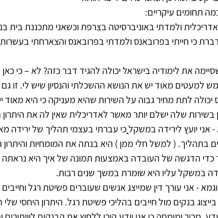
כמה תחומים עיקריים:
אדריכלית ולמדתי באוניברסיטה בצרפת וכשאני מתכננת בית בנו
דברת כי חייתי בפרובאנס ולמדתי בפרובאנס והצארחתי בעשרות 
מה את לימודיה בישראל יכולה להגיד דבר כזה? לא – כי כאן יש
מש למעטים מאוד יש את הנושא ההשכלתי והנסיון שיש לי. זו גם 
כולה לתת מחיר גבוה על השירות שהיא מעניקה כי היא מאוד ייח
 בשירות שלה ישלם יותר מאשר לאדריכלית שאין לה את היתרון ה
- אני יועץ לירידה במשקל
כי עברתי בעצמי תהליך של ירידה מ
ם בתהליך. ( למשל חלי ממן ) היא בנתה את המומחיות והיתרון 
תוך כדי הדגשה של העובדה באמצעות תמונה של איך היא נראתה לפ
דה במשקל עליו היא שומרת במשך שנים רבות. 
גמא - אני עורך דין שמייצג אנשים שעוברים פשיטת רגל וחייבים 
ודע, מכיר ומומחה כי אני יודע היכן ללחוץ את הבנקים לוויתורים ו