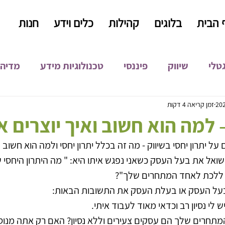
 הבית
בלוגים
קהילות
כלים וידע
חנות
גטלי
שיווק
פיננסי
טכנולוגיות מידע
מדיה 
קידום אורגני
קופירייטינג
כתיבה שיווקית
התפ
זמן קריאה 4 דקות
– למה הוא חשוב ואיך יוצרים א
ל יתרון יחסי בשיווק - מה זה בכלל יתרון יחסי ולמה הוא חשוב
פיתוח עסקי
אל את בעל העסק כשאני נפגש איתו היא: " מה היתרון היחסי 
א ללכת לאחד המתחרים שלך"?
 בעל העסק או בעלת העסק את התשובות הבאות:
ש לי נסיון רב וכדאי מאוד לעבוד איתי. 
המתחרים שלך הם עסקים צעירים וללא נסיון? האם רק אתה מנו