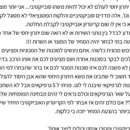
יתרון יחסי לעולם לא יכול להיות משהו סובייקטיבי... אני יותר מוצ
י וכו'. אלה מדדים סוביקטיביים והלקוח הפוטנציאלי לא מסוגל ל
כי אין לו שום קריטריון אובייקטיבי לקבלת החלטה.
דע לבדל בין נותני השירות או לא רואה שום יתרון יחסי של אחד מ
 במי לבחור יהיה המחיר של המוצר או השרות !!! 
ש מכונית כלשהי. אתם ניגשים לסוכנות של המכוניות ומציעים ל
ן לא משנה לכם איזו סוכנות תמכור לכם אז ברור שתבחרו לפי המ
ד חשוב לי שתבינו את נושא היתרון היחסי שהוא אבן היסוד להצל
אני רוצה כבעל עסק לפנות לגרפיקאי שיבנה לי לוגו. פניתי ל 
על שאר הגרפיקאים וכולם נראים לי זהים מבחינת המומחיות שלהם
 אם כולם זהים אז אבחר לפי הקריטריון האובייקטיבי היחיד שיש 
ביותר בהצעת המחיר יזכה בי כלקוח.
ייקטיבי ומהיכן אנחנו יכולים לייצר אותו?