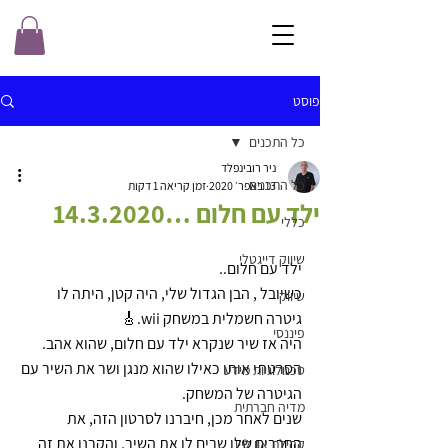
פוסט
כל התכנים
ניר רובינפלד
כל התכנים
13 באפר׳ 2020
זמן קריאה 1 דקות
ילד עם חלום …14.3.2020
כללי
שיווק דייגטלי
ילד עם חלום..
כשיובל , הבן הגדול שלי, היה קטן, היתה לו 
שיווק
גיטרה חשמלית במשחק wii.🎸
פיננסי
היה אז שיר שנקרא ילד עם חלום, שהוא אהב.
הסרטתי אותו כאילו שהוא מנגן ושר את השיר עם 
טכנולוגיות מידע
הגיטרה של המשחק.
מדיה חברתית
שנים לאחר מכן, חיברנו לסרטון הזה, את 
החברים שלו שרים לו את השיר, והקרנו את זה 
קהילת און ליין