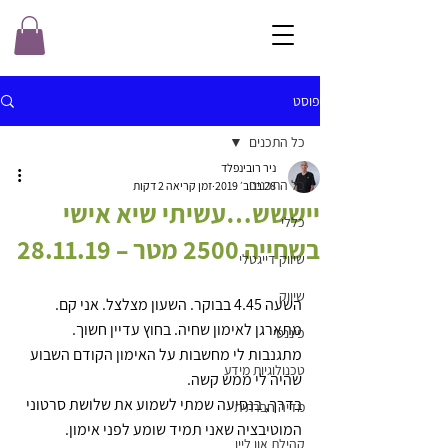
פוסט
כל התכנים
ניר רובינפלד
כל התכנים
28 בנוב׳ 2019
זמן קריאה 2 דקות
ייששש…עשיתי שיא אישי
כללי
בשחייה 2500 מטר – 28.11.19
שיווק דייגטלי
שיווק
השעה 4.45 בבוקר. השעון מצלצל. אני קם. 
מתארגן לאימון שחיה. בחוץ עדיין חשוך. 
פיננסי
מתגנבות לי מחשבות על האימון הקודם השבוע 
טכנולוגיות מידע
שהיה לי ממש קשה.
בדרך, בנסיעה שמתי לשמוע את שלושת סרטוני 
מדיה חברתית
המוטיבציה שאני תמיד שומע לפני אימון.
קהילת און ליין