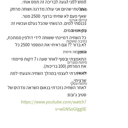
ממש לפני הגעה לבריכה זה תפס אותי.
החלטתי שהיום אני עולה מדרגה ושוחה מרחק 
מיתוג
שאף פעם לא שחיתי ברצף. 2500 מטר.
קידום אורגני
נכנסתי למים. הרגשתי שהכל נעלם ועכשיו זה 
רק אני והמים. 
קופירייטינג
כל השחיה דמיינתי ששוחה לידי דולפין ממתכת, 
כתיבה שיווקית
לא ברור ?? וגם ראיתי את המספר 2500 כל 
הזמן.
התפתחות אישית
התאמצתי ובסוף לאחר שעה ו 7 דקות סיימתי 
פיתוח מוצרים
את המרחק (100 בריכות). 
חדשות
לא ויתרתי לעצמי במהלך השחיה והגעתי למה 
שרציתי..
פיתוח עסקי
לאחר השחיה נזכרתי בנאום השראה מדהים של 
סטיב ג’ובס:
https://www.youtube.com/watch?
v=wGNSoGIgg0E