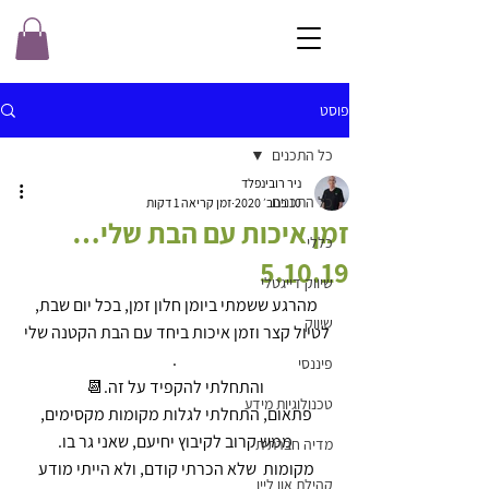
פוסט
כל התכנים
ניר רובינפלד
כל התכנים
10 בנוב׳ 2020
זמן קריאה 1 דקות
זמן איכות עם הבת שלי…
כללי
5.10.19
שיווק דייגטלי
מהרגע ששמתי ביומן חלון זמן, בכל יום שבת, 
שיווק
לטיול קצר וזמן איכות ביחד עם הבת הקטנה שלי 
.
פיננסי
והתחלתי להקפיד על זה.📆
טכנולוגיות מידע
פתאום, התחלתי לגלות מקומות מקסימים, 
ממש קרוב לקיבוץ יחיעם, שאני גר בו.
מדיה חברתית
מקומות  שלא הכרתי קודם, ולא הייתי מודע 
קהילת און ליין