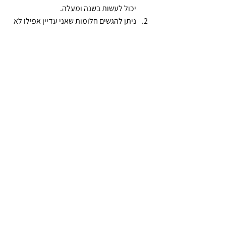
יכול לעשות בשנה ומעלה.
ניתן להגשים חלומות שאני עדיין אפילו לא 
חולם עליהם.
חשוב מאוד לשאול את עצמי: מה הייעוד 
שלי, מה המטרה שלי, מה הכיוון שלי?
כללי
הצג הכול
פוסטים אחרונים