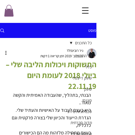
פוסט
כל התכנים
ניר רובינפלד
כל התכנים
22 בנוב׳ 2019
זמן קריאה 1 דקות
התשוקות ויכולות הליבה שלי –
כללי
ביולי 2018 לעומת היום
שיווק דייגטלי
22.11.19
שיווק
הבנתי, בתהליך, שהעבודה האמיתית והקשה 
פיננסי
מאוד.. 
היא בעצם לעבוד על האישיות והעתיד שלי.
טכנולוגיות מידע
הגדרת הייעוד והכיוון שלי בצורה פרקטית וגם 
מדיה חברתית
כלכלית,
בעצם מתחילה מלזהות מה הם הכישורים 
קהילת און ליין