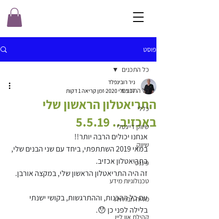
פוסט
כל התכנים
ניר רובינפלד
כל התכנים
17 ביולי 2020
זמן קריאה 1 דקות
התריאטלון הראשון שלי
כללי
באכזיב.. 5.5.19
שיווק דייגטלי
אנחנו יכולים הרבה יותר!!
שיווק
במאי 2019 השתתפתי, ביחד עם שני הבנים שלי, 
בתריאטלון אכזיב.
פיננסי
זה היה התריאטלון הראשון שלי, במקצה אורבן.
טכנולוגיות מידע
עם כל ההכנות, וההתרגשות, בקושי ישנתי 
מדיה חברתית
בלילה לפני כן 😯.
קהילת און ליין