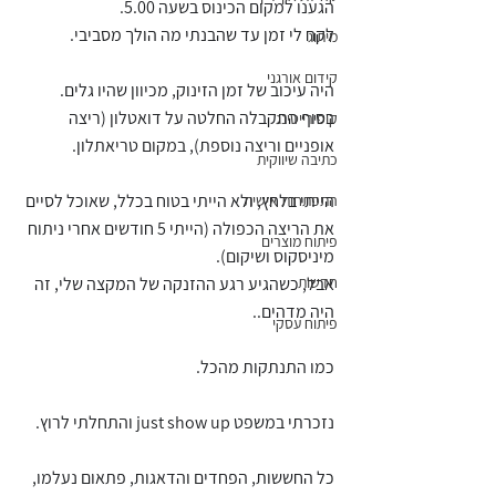
הגענו למקום הכינוס בשעה 5.00.
לקח לי זמן עד שהבנתי מה הולך מסביבי. 
מיתוג
קידום אורגני
היה עיכוב של זמן הזינוק, מכיוון שהיו גלים. 
בסוף התקבלה החלטה על דואטלון (ריצה 
קופירייטינג
אופניים וריצה נוספת), במקום טריאתלון. 
כתיבה שיווקית
הייתי בלחץ, ולא הייתי בטוח בכלל, שאוכל לסיים 
התפתחות אישית
את הריצה הכפולה (הייתי 5 חודשים אחרי ניתוח 
פיתוח מוצרים
מיניסקוס ושיקום).
חדשות
אבל, כשהגיע רגע ההזנקה של המקצה שלי, זה 
היה מדהים..
פיתוח עסקי
כמו התנתקות מהכל.
נזכרתי במשפט just show up והתחלתי לרוץ.
כל החששות, הפחדים והדאגות, פתאום נעלמו, 