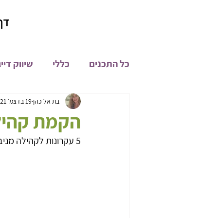
דף
כל התכנים
כללי
שיווק דיי
קהילת און ליין
מיתוג
בת אל כהן
19 בדצמ׳ 2021
הקמת קהילת
5 עקרונות לקהילה מניבה
פיתוח מוצרים
חדשות