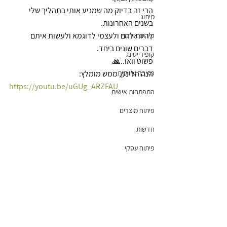
הרי זה בדיוק מה שמניע אותי בתהליך שלי 
מיתוג
בשנים האחרונות. 
להיות להם ולעצמי לדוגמא ולעשות איתם 
קידום אורגני
דברים שונים ביחד.
קופירייטינג
פשוט וואו..🙏
כתיבה שיווקית
הנה הלינק, ממש מומלץ:
https://youtu.be/uGUg_ARZFAU
התפתחות אישית
פיתוח מוצרים
חדשות
פיתוח עסקי