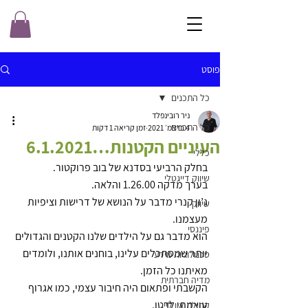
פוסט
כל התכנים
ניר רובינפלד
כל התכנים
4 בדצמ׳ 2021
זמן קריאה 1 דקות
העיניים הקטנות…6.1.2021
כללי
בחלק הרביעי בסדנא של בוב פרוקטור.
שיווק דייגטלי
בערך מדקה 1.26.00 והלאה. 
ג’ון קנרי מדבר על הנושא של דרישות וציפיות 
שיווק
מעצמנו.
פיננסי
הוא מדבר גם על הילדים שלנו הקטנים והגדולים 
יותר שמסתכלים עלינו, בוחנים אותנו, ולומדים 
טכנולוגיות מידע
מאיתנו כל הזמן.
מדיה חברתית
הקשבתי ופתאום היה חיבור עצמי, כמו אגרוף 
עוצמתי לבטן.
קהילת און ליין