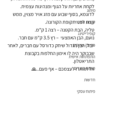
לקחת אחריות על הגוף ומנהיגות עצמית.  
מיתוג
לדוגמא, בסוף שבוע עם מזג אויר מצוין, ממש 
קצת לפני תקופת הקורונה.
קידום אורגני
טליה, הבת הקטנה – רצה 1 ק”מ.
קופירייטינג
נועם, הבן האמצעי  – רץ 3.5 ק”מ עם חבר.
כתיבה שיווקית
יובל, הבן הגדול שיחק כדורסל עם חברים, לאחר 
שבבוקר היה לו אימון החלפות בקבוצת 
התפתחות אישית
התריאטלון.
פיתוח מוצרים
אל תוותרו לעצמכם – אף פעם..🙏 
חדשות
פיתוח עסקי