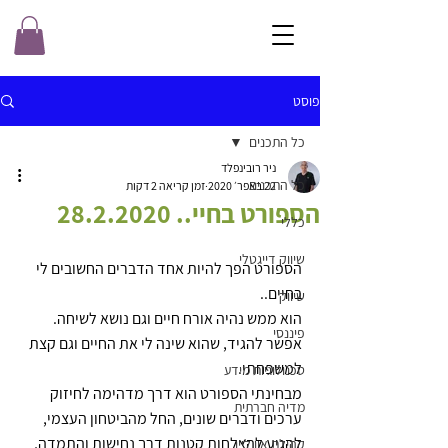
פוסט
כל התכנים
ניר רובינפלד
כל התכנים
22 באפר׳ 2020
זמן קריאה 2 דקות
הספורט בחיי.. 28.2.2020
כללי
שיווק דייגטלי
הספורט הפך להיות אחד הדברים החשובים לי 
בחיים..
שיווק
הוא ממש נהיה אורח חיים וגם נושא לשיחה.
פיננסי
אפשר להגיד, שהוא שינה לי את החיים וגם קצת 
למשפחתי.
טכנולוגיות מידע
מבחינתי הספורט הוא דרך מדהימה לחיזוק 
מדיה חברתית
ערכים ודברים שונים, החל מהביטחון העצמי, 
להגיע להצלחות קטנות דרך נחישות והתמדה, 
קהילת און ליין