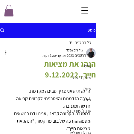
פוסט
כל התכנים
ניר רובינפלד
כל התכנים
5 ביוני 2023
זמן קריאה 1 דקות
הנהג את מציאות
כללי
חייך..9.12.2022
שיווק דייגטלי
שיווק
הרגשתי שאני צריך סביבה מקדמת.
נוצרה הזדמנות והצטרפתי לקבוצת קריאה 
פיננסי
חדשה ומגניבה.
טכנולוגיות מידע
במסגרת הקבוצה קראנו, ענינו ודנו בנושאים 
מספר הדרכה של בוב פרוקטור, "הנהג את 
מדיה חברתית
מציאות חייך".
קהילת און ליין