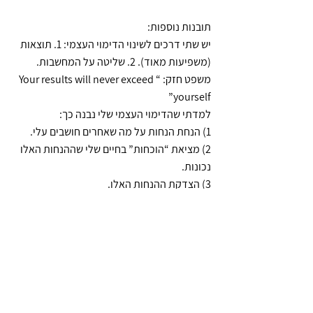
תובנות נוספות:
יש שתי דרכים לשינוי הדימוי העצמי: 1. תוצאות 
(משפיעות מאוד). 2. שליטה על המחשבות.
משפט חזק: “Your results will never exceed 
yourself”
למדתי שהדימוי העצמי שלי נבנה כך:
1) הנחת הנחות על מה שאחרים חושבים עלי. 
2) מציאת “הוכחות” בחיים שלי שההנחות האלו 
נכונות. 
3) הצדקת ההנחות האלו. 
4) אימוץ ההנחות האלו בנוגע אלי. 
5) התנהגות על פי ההנחות האלו. 
6) אני הופך להיות מה שאני חושב שאחרים 
חושבים שאני. 
7) הדימוי עצמי שלי מתקבע.
שבעצם יש לי מנגנון לכישלון אוטומטי:
מרעיון – דרך השופט פנימי – לחוסר פריצת 