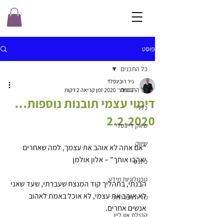
פוסט
כל התכנים
ניר רובינפלד
כל התכנים
2 בפבר׳ 2020
זמן קריאה 2 דקות
דימוי עצמי תובנות נוספות…
כללי
2.2.2020
שיווק דייגטלי
שיווק
“אם אתה לא אוהב את עצמך, למה שאחרים 
יאהבו אותך” – אלון אולמן
פיננסי
טכנולוגיות מידע
הבנתי, בתהליך קוד המנצח שעברתי, שעד שאני 
לא אוהב את עצמי, לא אוכל באמת לאהוב 
מדיה חברתית
אנשים אחרים.
קהילת און ליין