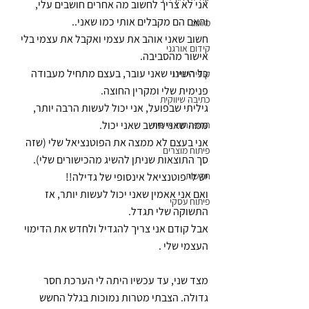
אני לא צריך לחשוב מה אחרים חושבים עלי, 
והאם הם מקבלים אותי כמו שאני..
מיתוג
חשוב שאני אוהב את עצמי ואקבל את עצמי בלי 
קידום אורגני
אישור מהסביבה.
כל השינוי שאני עובר, בעצם מתחיל מעבודה 
קופירייטינג
פנימית שלי ומקרין החוצה.
כתיבה שיווקית
גיליתי שבפועל, אני יכול לעשות הרבה יותר, 
ממה שאני חושב שאני יכול.
התפתחות אישית
אני בעצם לא ממצה את הפוטנציאל שלי (שזה 
פיתוח מוצרים
סך התוצאות שניתן להשיג מהכישורים שלי).
חדשות
יש לי פוטנציאל אינסופי של גדילה!!
ואם אני אאמין שאני יכול לעשות יותר, אז 
פיתוח עסקי
התשוקה שלי תגדל.
אבל קודם אני צריך להגדיל ולחדש את הדימוי 
העצמי שלי .
מצד שני, עד עכשיו היתה לי הערכת חסר 
גדולה. הצבתי מטרות נמוכות בגלל החשש 