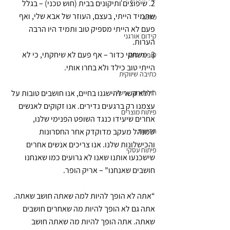
2. שיפוצים ותיקונים בבית (חוש טכני) – בגלל 
שתמיד הייתי, בעצם, העוזר של אבא שלי, ואף 
מיתוג
פעם לא הייתי מספיק טוב ותמיד היו הרבה 
קידום אורגני
הערות. 
3. משחקי כדור – אף פעם לא שיחקתי, כי לא 
קופירייטינג
הייתי טוב כילד ולא בחרו אותי.
כתיבה שיווקית
“ללא קשר להישגנו בחיים, אנו חושבים טובות על 
התפתחות אישית
עצמנו רק ברגעים נדירים. אנו זקוקים לאנשים 
פיתוח מוצרים
אחרים שיעידו כנגד השופט הפנימי שלנו, 
חדשות
שמנהל מעקב מדוקדק אחר החסרונות 
והכישלונות שלנו. אנו צריכים אנשים אחרים 
פיתוח עסקי
שישכנעו אותנו שאנו לא גרועים כמו שאנחנו 
חושבים שאנחנו” – אריק הופר.
“אתה לא הופך להיות למה שאתה חושב שאתה. 
אתה גם לא הופך להיות מה שאחרים חושבים 
שאתה. אתה הופך להיות מה שאתה חושב 