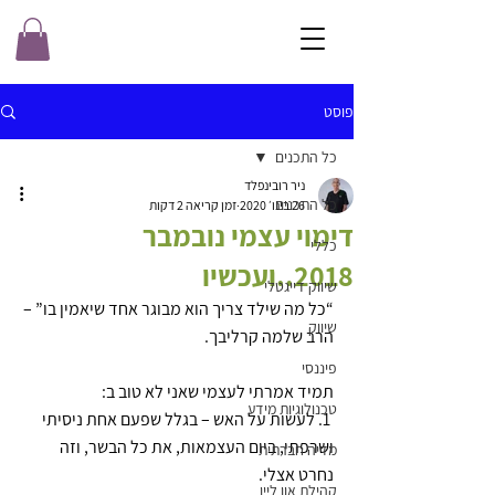
פוסט
כל התכנים
ניר רובינפלד
כל התכנים
26 בינו׳ 2020
זמן קריאה 2 דקות
דימוי עצמי נובמבר
כללי
2018..ועכשיו
שיווק דייגטלי
“כל מה שילד צריך הוא מבוגר אחד שיאמין בו” – 
שיווק
הרב שלמה קרליבך.
פיננסי
תמיד אמרתי לעצמי שאני לא טוב ב:
טכנולוגיות מידע
 1. לעשות על האש – בגלל שפעם אחת ניסיתי 
ושרפתי, ביום העצמאות, את כל הבשר, וזה 
מדיה חברתית
נחרט אצלי.
קהילת און ליין