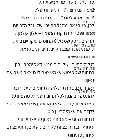
מה שאני עושה, מה מניע אותי.
2. מה אני רוצה ? – המטרות שלי.
מיתוג
3. איך אגיע לשם ? – היעדים והדרך שלי.
קידום אורגני
לכן, בניתי את “גלגל החיים” שלי (כל הזכויות 
שמורות לנבחרת קוד המנצח – אלון אולמן).
קופירייטינג
תרשים גרפי, שמכיל 8 תחומים עיקריים בחיי. 
כתיבה שיווקית
סימנתי את המצב הקיים. חיברתי בקו את 
הנקודות שיצאו.
התפתחות אישית
“גלגל החיים” שלי היה ממש לא סימטרי ורק 
פיתוח מוצרים
בתחום של מימוש עצמי יצאה לי תוצאה משביעת 
רצון.
חדשות
לאחר מכן, בחרתי שלושה תחומים שאני רוצה 
פיתוח עסקי
להתמקד בהם. ולכל תחום רשמתי, מה ציון 10 
מייצג עבורי, ומה הצעד הראשון שאני אעשה כדי 
לקדם את עצמי לכיוון ה 10.
בתחום הזוגי – משפחתי: ציון 10 ייצג עבורי 
שיתוף, עבודה כצוות לקידום נושאים, התייעצות, 
שיחה, פתיחות.