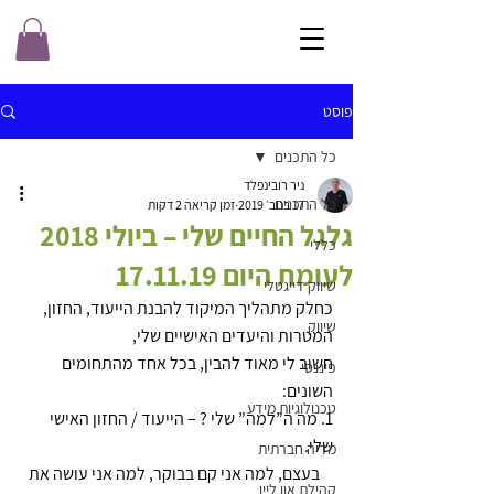
פוסט
כל התכנים
ניר רובינפלד
כל התכנים
17 בנוב׳ 2019
זמן קריאה 2 דקות
גלגל החיים שלי – ביולי 2018
כללי
לעומת היום 17.11.19
שיווק דייגטלי
כחלק מתהליך המיקוד להבנת הייעוד, החזון, 
שיווק
המטרות והיעדים האישיים שלי,
חשוב לי מאוד להבין, בכל אחד מהתחומים 
פיננסי
השונים:
טכנולוגיות מידע
1. מה ה”למה” שלי ? – הייעוד / החזון האישי 
שלי.
מדיה חברתית
    בעצם, למה אני קם בבוקר, למה אני עושה את 
קהילת און ליין