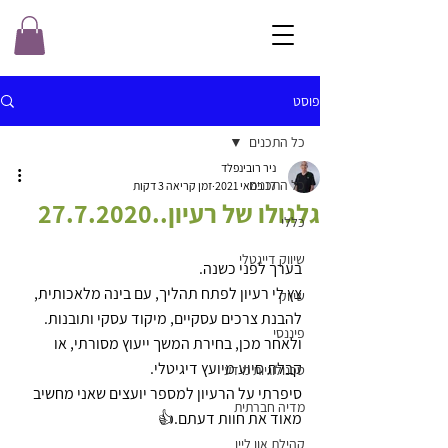
פוסט
כל התכנים
ניר רובינפלד
כל התכנים
17 במאי 2021
זמן קריאה 3 דקות
גלגולו של רעיון..27.7.2020
כללי
שיווק דייגטלי
בערך לפני כשנה.
צץ לי רעיון לפתח תהליך, עם בינה מלאכותית, 
שיווק
להבנת צרכים עסקיים, מיקוד עסקי ותובנות.
פיננסי
ולאחר מכן, בחירת המשך ייעוץ מסורתי, או 
קבלת סיוע מיועץ דיגיטלי.
טכנולוגיות מידע
סיפרתי על הרעיון למספר יועצים שאני מחשיב 
מדיה חברתית
מאוד את חוות דעתם.👍
קהילת און ליין