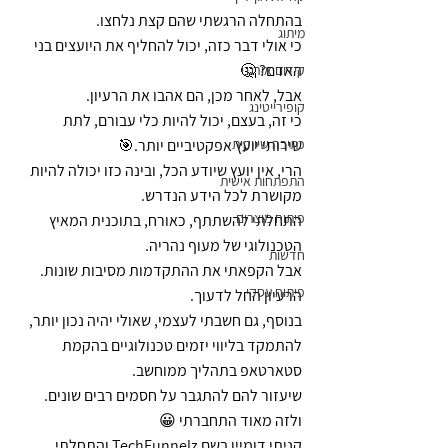
בהתחלה הרגשתי שהם קצת נלחצו.
מיתוג
כי אולי דבר כזה, יכול להחליף את היועצים בני 
האדם? 🤔
קידום אורגני
אבל, לאחר מכן, הם אהבו את הרעיון.
קופירייטינג
כי זה, בעצם, יכול להיות כלי עבורם, לתת 
כתיבה שיווקית
שירותי יועץ אפקטיביים יותר.🎯
הרי, אין יועץ שיודע הכל, ובינה כזו יכולה להיות 
התפתחות אישית
מקושרת לכל הידע הנדרש.
פיתוח מוצרים
התחלתי להשתתף, כאורח, בתוכנית המאיץ 
הטכנולוגי של מעוף נהריה.
חדשות
אבל הקפאתי את ההתקדמות מסיבות שונות.
פיתוח עסקי
הרעיון החל לדעוך.
בנוסף, גם חשבתי לעצמי, שאולי יהיה נכון יותר, 
להתמקד בליווי יזמים טכנולוגיים בהקמת 
סטארטאפ בתהליך ממוחשב.
שיעזור להם להתגבר על חסמים רבים שונים.
ולזה מאוד התחברתי 😀
קניתי דומיין בשם TechFunnelz והתחלתי 