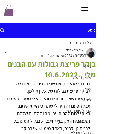
פוסט
כל התכנים
ניר רובינפלד
כל התכנים
6 במרץ 2023
זמן קריאה 1 דקות
בוקר פריצת גבולות עם הבנים
כללי
שלי ..10.6.2022
שיווק דייגטלי
נזכרתי שהלכתי עם שני הבנים הגדולים שלי 
שיווק
לבוקר פריצת גבולות של אלון אולמן.
זה משהו שאני חוויתי בתהליך שלי מספר פעמים.
פיננסי
אבל הפעם זה היה לי שונה כי הייתי איתם.
טכנולוגיות מידע
רציתי לתת להם חוויה ומתנה לחיים שלהם.
נסענו ביחד מקיבוץ יחיעם, שבגליל המערבי, 
מדיה חברתית
לרמת גן, לכנס, באחד מימי שישי בבוקר.
קהילת און ליין