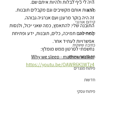
היה לי כיף לבלות ולהיות איתם שם.
לראות אותם מקשיבים וגם מקבלים תובנות.
מיתוג
זה היה בוקר מרענן ועם אנרגיה גבוהה.
קידום אורגני
התובנה שלי: להתאמץ, כמה שאני יכול, ולנסות 
לתת להם תמיכה, כלים, תובנות, ידע ופתיחת 
קופירייטינג
אפשרויות לעתיד אחר. 
כתיבה שיווקית
נחשפתי לסרטון ממש מומלץ:
Why we sleep - mathew walker
התפתחות אישית
https://youtu.be/OAWR6K1WTz4
פיתוח מוצרים
חדשות
פיתוח עסקי