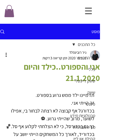
פוסט
כל התכנים
ניר רובינפלד
כל התכנים
21 בינו׳ 2020
זמן קריאה 3 דקות
אני והספורט..כילד והיום
כללי
21.1.2020
שיווק דייגטלי
שיווק
תדמיינו ילד ממש גרוע בספורט.
זה הייתי אני. 
פיננסי
בכדורגל אף קבוצה לא רצתה לבחור בי, אפילו 
טכנולוגיות מידע
לשוער, מרוב שהייתי גרוע. ⚽
כך גם בכדורסל, כי לא הצלחתי לקלוע אף סל.🏀
מדיה חברתית
בכדוריד, לאורך כל המשחקים הייתי יושב על 
קהילת און ליין