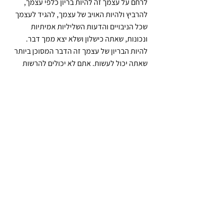
לרחם על עצמך זה להיות בריון כלפי עצמך, 
להרביץ ולהיות האויב של עצמך, להגיד לעצמך 
שכל הניבויים והדעות השליליות אמיתיות 
ונכונות, שאתה כישלון ושלא יצא ממך דבר.
להיות הבריון של עצמך זה הדבר המסוכן ביותר 
שאתה יכול לעשות. אתם לא יכולים להרשות 
זאת אתם צריכים לאהוב את עצמכם.
שיעור שלישי – מהו כלא אמיתי. בית הכלא 
האמיתי נמצא בראש. לכולם יש אותו, לכולם יש 
מוח שמדבר, ולרוב לא מפסיק לדבר. הרבה 
אנשים תקועים במוח שלהם, מרביצים לעצמם, 
מרחמים על עצמם. חופש אמיתי הוא לצאת 
מהמחשבה הזו, להפיל את המחשבה הזו ללב 
שלכם. הלב שולח אפשרויות רגשיות. אפשרויות 
בלתי נגמרות של בחירה בהתנהגות שלנו, בחיים 
שלנו ובגישה שלנו. כאשר אתם אוהבים את 
עצמכם ולומדים לעבוד עם הרגשות שלכם, אז 
ורק אז אתם חופשיים.