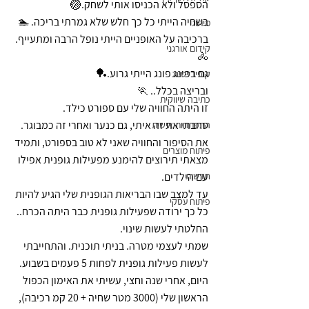
הספסל ולא הכניסו אותי לשחק.🏐
בשחיה הייתי כל כך חלש שלא גמרתי בריכה. 🏊
מיתוג
ברכיבה על האופניים הייתי נופל הרבה ומתעייף.
קידום אורגני
🚴
גם בפינג פונג הייתי גרוע.🏓
קופירייטינג
ובריצה בכלל.. 🏃
כתיבה שיווקית
זו היתה החוויה שלי עם ספורט כילד.
סחבתי את זה איתי, גם כנער ואחרי זה כמבוגר.
התפתחות אישית
את הסיפור והחוויה שאני לא טוב בספורט, ותמיד 
פיתוח מוצרים
מצאתי תירוצים להימנע מפעילות גופנית אפילו 
חדשות
עם הילדים.
עד למצב שבו הבריאות הגופנית שלי הגיע להיות 
פיתוח עסקי
כל כך ירודה שפעילות גופנית כבר היתה הכרח..
החלטתי לעשות שינוי.
שמתי לעצמי מטרה. בניתי תוכנית. והתחייבתי 
לעשות פעילות גופנית לפחות 5 פעמים בשבוע.
היום, אחרי שנה וחצי, עשיתי את האימון הכפול 
הראשון שלי (3000 מטר שחיה + 20 קמ רכיבה), 